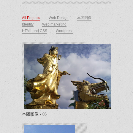
All Projects
Web Design
本团图像
Identity
Web marketing
HTML and CSS
Wordpress
本团图像 - 03