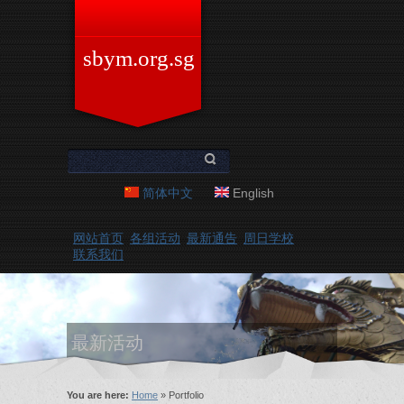
Skip to main content
sbym.org.sg
Search form
Search
简体中文
English
网站首页
各组活动
最新通告
周日学校
联系我们
最新活动
You are here
You are here:
Home
» Portfolio