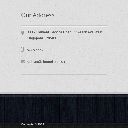
Our Address
3306 Clementi Service Road (C'wealth Ave West)
Singapore 129583
6775 5557
sinbym@singnet.com.sg
Copyright © 2022