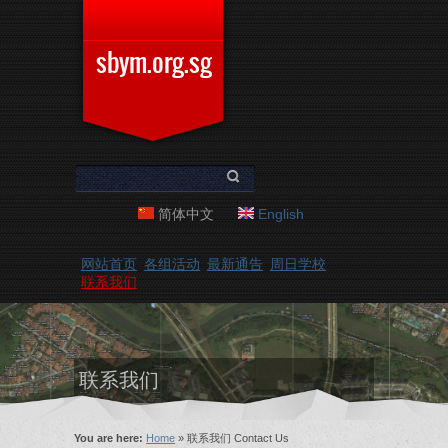
Skip to main content
sbym.org.sg
Search form
Search
简体中文
English
网站首页
各组活动
最新通告
周日学校
联系我们
联系我们
You are here
You are here:
Home
» 联系我们 Contact Us