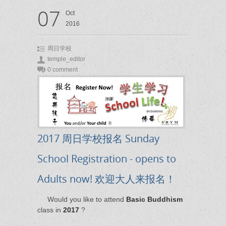
07
Oct
2016
周日学校
temple_editor
0 comment
2017 周日学校报名 Sunday
School Registration - opens to
Adults now! 欢迎大人来报名！
Would you like to attend
Basic Buddhism
class in
2017
?