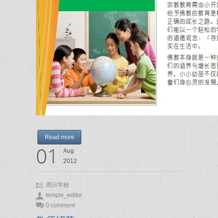
Read more
01
Aug
2012
周日学校
temple_editor
0 comment